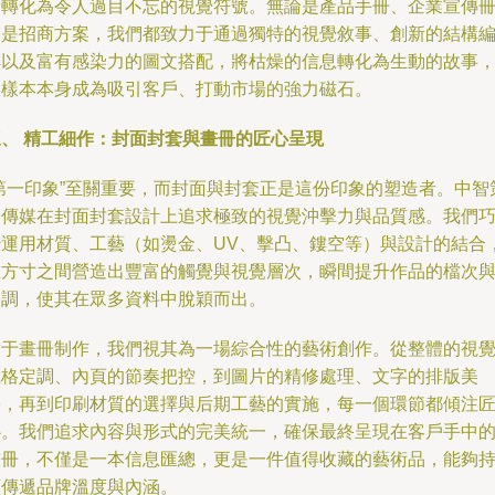
念轉化為令人過目不忘的視覺符號。無論是產品手冊、企業宣傳
還是招商方案，我們都致力于通過獨特的視覺敘事、創新的結構
排以及富有感染力的圖文搭配，將枯燥的信息轉化為生動的故事
讓樣本本身成為吸引客戶、打動市場的強力磁石。
三、 精工細作：封面封套與畫冊的匠心呈現
“第一印象”至關重要，而封面與封套正是這份印象的塑造者。中智
劃傳媒在封面封套設計上追求極致的視覺沖擊力與品質感。我們
妙運用材質、工藝（如燙金、UV、擊凸、鏤空等）與設計的結合
在方寸之間營造出豐富的觸覺與視覺層次，瞬間提升作品的檔次
格調，使其在眾多資料中脫穎而出。
對于畫冊制作，我們視其為一場綜合性的藝術創作。從整體的視
風格定調、內頁的節奏把控，到圖片的精修處理、文字的排版美
學，再到印刷材質的選擇與后期工藝的實施，每一個環節都傾注
心。我們追求內容與形式的完美統一，確保最終呈現在客戶手中
畫冊，不僅是一本信息匯總，更是一件值得收藏的藝術品，能夠
續傳遞品牌溫度與內涵。