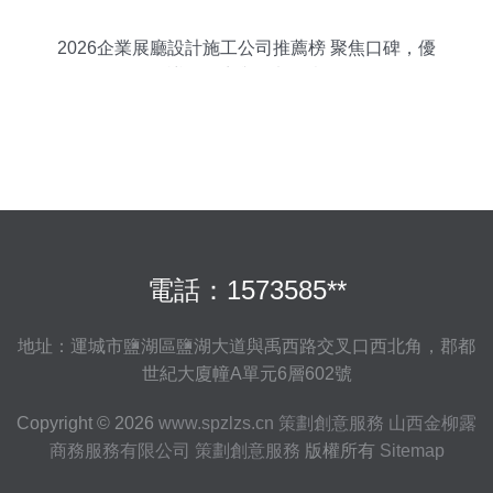
2026企業展廳設計施工公司推薦榜 聚焦口碑，優
選靠譜服務商與策劃創意服務
電話：1573585**
地址：運城市鹽湖區鹽湖大道與禹西路交叉口西北角，郡都
世紀大廈幢A單元6層602號
Copyright © 2026
www.spzlzs.cn
策劃創意服務
山西金柳露
商務服務有限公司
策劃創意服務
版權所有
Sitemap