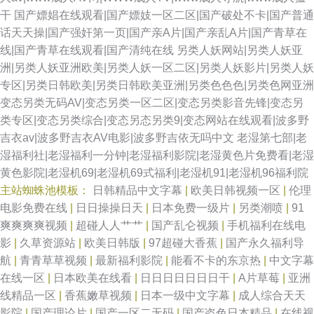
干
国产嫖娼在线观看|国产嫖妓一区二区|国产破处不卡|国产普通
话天天操|国产强奸第一页|国产亲A片|国产亲乱A片|国产青草在
线|国产青草在线观看|国产清纯在线
另类人妖网站|另类人妖亚
洲|另类人妖亚洲欧美|另类人妖一区二区|另类人妖影片|另类人妖
专区|另类日韩欧美|另类日韩欧美亚洲|另类色色色|另类色网亚洲
变态另类无码AV|变态另类一区二区|变态另类影音先锋|变态另
类专区|变态另类综合|变态另态另类9|变态网站在线观看|波多野
吉衣av|波多野吉衣AV电影|波多野吉依无吗中文
老湿第七部|老
湿福利社|老湿福利一分钟|老湿福利影院|老湿黄色片免费看|老湿
黄色影院|老湿机69|老湿机69式福利|老湿机91|老湿机96福利院
主站蜘蛛池模板：
日韩精品中文字幕
|
欧美日韩视频一区
|
伦理
电影免费在线
|
日日操操日天
|
日本免费一级片
|
另类潮喷
|
91
爽爽爽爽视频
|
超碰人人艹艹
|
国产乱仑视频
|
手机福利在线电
影
|
久草资源站
|
欧美日韩版
|
97超碰大香蕉
|
国产永久福利导
航
|
青青草草视频
|
最新福利影院
|
能看不卡的东京热
|
中文字幕
在线一区
|
日本欧美在线看
|
日日日日日日日干
|
A片草莓
|
亚洲
线精品一区
|
香蕉嫩草视频
|
日本一级中文字幕
|
成人综合天天
影院
|
国产理论片
|
国产一区二无码
|
国产盗色日本精品
|
在线视