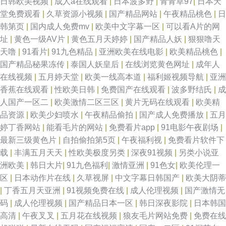
日韩欧美视频
|
成人a在线观看
|
日本波多野
|
青青草97
|
日本天
堂免费观看
|
久草资源小视频
|
国产精品网站
|
午夜精品桃色
|
日
韩第页
|
国内成人免费mv
|
欧美中文字幕一区
|
可以看A片的网
址
|
黄色一级AV片
|
黄色五月天婷婷
|
国产精品人妖
|
狠狠噜天
天噜
|
91看片
|
91九色精品
|
亚洲欧美在线电影
|
欧美精品桃色
|
国产精品秘果冻传
|
泰国人妖皇后
|
在线浏览黄色网址
|
成年人
在线视频
|
五月婷天堂
|
欧美一线高本道
|
福利姬视频导航
|
亚洲
香蕉在线观看
|
性欧美日韩
|
免费国产在线观看
|
波多野结氏
|
成
人国产一区二
|
欧美激情二区三区
|
黄片无码在线观看
|
欧美精
品资源
|
欧美少妇喷水
|
午夜精品偷拍
|
国产成人免费播放
|
五月
婷丁香网站
|
能看毛片的网站
|
免费看片app
|
91电影午夜剧场
|
最新三级黄色片
|
自拍偷拍第5页
|
午夜福利视
|
免费看片软件下
载
|
丰满五月天天
|
性欧美极度另类
|
深夜91视频
|
另类小说亚
洲欧美
|
韩日大片
|
91九色福利
|
激情亚洲
|
91色女
|
欧美伦理一
区
|
日本动作片在线
|
久草视屏
|
中文字幕日韩国产
|
欧美大阴蒂
|
丁香五月天亚洲
|
91视频免费在线
|
成人伦理视频
|
国产激情无
码
|
成人伦理视频
|
国产精品日本一区
|
韩日深夜影院
|
日本韩国
高清
|
午夜叉叉
|
五月花在线视频
|
狼友毛片网站免费
|
免费在线