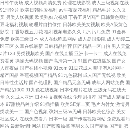
日韩午夜场
成人视频高清免费
伦理在线影视
成人三级视频在线
91理论片
欧美日韩性爱福利
av午夜探花福利
精品毛片
久久叉
叉
另类人妖视频
欧美熟妇穴视频
丁香五月V国产
日韩黄色网址
豆花福利视频
轮理片自拍偷拍
日韩欧美美女视频
欧美A级黄色
影院
丁香影视五月花
福利视频电影久久
污污污污免费
91金典
免费
欧美三级日本
成人在线吃瓜网站
成人岛国影院
成人动漫二
区三区
久草在线最新
日韩精品推荐
国产精品一区自拍
男人天堂
a片123
另类视频欧美
国产在线直播
亚洲卡一卡二
成人在线免
费看黄
操操无码视频
国产高清第一页
91国产在线播放
国产女
人夜夜做
国产在线小视频
91com
91豆花成人
哪里有A片网址
精产国品
香蕉视频国产精品
91九色福利
成人国产无线视
欧美
日韩性生活片
国产伦理剧
国产精品无套无码
成年人网站免费
国
产精品1000
91九色在线视频
日本伦理片在线
三级无码在线天
堂
久久成人亚洲
日本中文视频在线
伦理剧推荐
国产成人精品日
本
97甜桃品种介绍
91插插插
欧美SE第二页
毛片内射女
激情另
类欧美一二
国产色视频
孕妇三级av无码
日韩欧美色综合
美女
社区成人
在线免费看片
日本一级
国产传媒视频网站
免费观看污
网站
最新激情h网站
国产喷浆抽搐
宅男久久国产精品
国产乱肥