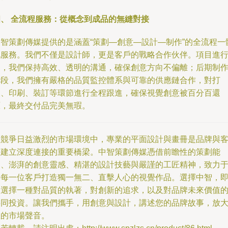
四、 全流程服務：從概念到成品的無縫對接
中智策劃傳媒提供的是涵蓋“策劃—創意—設計—制作”的全流程一
化服務。我們不僅是設計師，更是客戶的戰略合作伙伴。項目進
中，我們保持高效、透明的溝通，確保創意方向不偏離；后期制
階段，我們擁有嚴格的品質監控體系與可靠的供應鏈合作，對打
樣、印刷、裝訂等環節進行全程跟進，確保視覺創意被百分百還
原，最終交付品完美無瑕。
在競爭日益激烈的市場環境中，專業的平面設計與畫冊是品牌與
戶建立深度連接的重要橋梁。中智策劃傳媒憑借前瞻性的策劃能
力、澎湃的創意靈感、精湛的設計技藝與嚴謹的工匠精神，致力
為每一位客戶打造獨一無二、直擊人心的視覺作品。選擇中智，
是選擇一種對品質的執著，對創新的追求，以及對品牌未來價值
共同投資。讓我們攜手，用創意與設計，講述您的品牌故事，放
您的市場聲音。