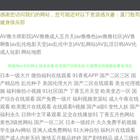
感谢您访问我们的网站，您可能还对以下资源感兴趣：厦门瓶苟
健身俱乐部
AV撸大师影院|AV撸撸成人五月天|av撸撸色|av撸撸社区|AV鲁
啊鲁|av乱伦电影天堂|av乱伦中文|AV乱网站|AV乱淫日韩|AV伦
成人短剧
网站地图
日本一级大片
微拍福利在线观看
91香蕉APP
国产二区三区
国
国产精品久久紫色 自拍97在线97 青草三级视频 91中文熟女 导航福利91 日
产精品性
乱伦种子
美国伦理大片
国产二区在线观看
美女伦理视
频
福利偷拍小视频
91社区国产
丁香五月天堂
欧美变态一区
国
韩激情av无码网点 操逼色播 欧美国产日韩在线 91蜜臀在线视频免费 欧美乱
产综合在线观看
国产免费一级片
福利视频资源站
成人午夜在线
观看
欧美图片在线观看
在线观看h视频
国产a级0
变性人妖
国产
大交做爰性AV 99久久国产 色婷婷国产精品久久 99国产精品综合 一级a久久
福利永久
日韩中文字幕观看
足交在线播放91
丁香五月色网站
黄色3级抢网站
国产一区二区
日本一级婬片
久久免费手机视频
黄色笑话激情五月天 91在线色 日本欧美视频 91制片在线观看 人人操免费手
学生妹Av网站
亚洲人成免费网站
91大神自拍
福利片在线观看
国产成人内射无码
激情五月极品婷婷
国产剧情精品
成人三级伦
机观看 91视频青青 日本啊v在线播放 操国产不卡 色黄网站日韩天堂 www日