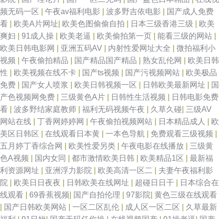
频无码一区
|
午夜av福利电影
|
波多野吉依电影
|
国产成人免费
看
|
欧美A片网址
|
欧美色图偷偷自拍
|
日本三级香港三级
|
欧美
爽妇
|
91成人操
|
欧美老逼
|
欧美偷拍第一页
|
能看三级的网站
|
欧美日韩电影网
|
亚洲五码AV
|
内射性爱网址大全
|
微拍福利小
视频
|
午夜偷拍精品
|
国产精品国产精品
|
熟女乱伦网
|
欧美日韩
性
|
欧美视频在线不卡
|
国产ts视频
|
国产污视频网站
|
欧美极品
免费
|
国产女人喷浆
|
欧美日韩视频一区
|
日韩欧美最新网址
|
国
产色视频网免费
|
三级黄色A片
|
日韩性生活视频
|
日韩电影免费
看
|
波多野结家庭教师
|
福利无码视频午夜
|
久草久碰
|
三级AV
网站在线
|
丁香网婷婷网
|
午夜偷拍视频网站
|
日本精品成人
|
欧
美区日韩区
|
在线观看日本黄
|
一本色导航
|
免费观看三级视频
|
五月婷丁香综合网
|
欧美性爱另类
|
午夜电影在线播放
|
三级黄
色A视频
|
国内女同
|
都市激情欧美日韩
|
欧美精品1区
|
最新福
利资源网址
|
亚洲浮力影院
|
欧美高清一区二
|
夫妻午夜福利影
院
|
欧美日日夜夜
|
日韩欧美在线网址
|
超碰日日干
|
日本综合在
线观看
|
69香蕉视频
|
国产自拍伦理
|
97影院
|
黄色三级在线观看
|
国产日韩欧美网站
|
一区二区乱伦
|
成人区一区二区
|
久草最新