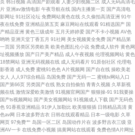
页
韩日视频
高清国产剧观看
人妻少妇视频二区
成人无码高清毛
本无毛美女 无码日啪网 伊人WWW在线 91超碰天堂 91精选变态直播 91视频
片
亚洲av激情电影
午夜导航在线
国内主播第一页
国产高清电
影网址
91社区论坛
免费网站黄色在线
久久偷拍高清亚洲
91午
首页蝌蚪 91足交视频在线观看 超碰97逼 国产bbwav免费看 激情开心五月天
夜在线免费
亚洲精品第五页
麻豆网站在线观看
91精选国产
国
产精品亚洲
黄色三级成年
五月天婷婷爱
国产不卡小视频
AV色
老司机福利 色色五月天激情综合网 91av福利 91九色色窝窝 91桃色在线 AV
哟哟
亚洲天堂丁香五月
91社网
美女视频黄全免费
国产精品第
一页国
另类区另类欧美
欧美色图乱伦小说
免费成人软件
黄色网
天堂香蕉AV
址视频播放
国产日产美产精品
成人午夜视频
伦理视频网站
黄色
18禁网站
亚洲无码视频在线
成人无码看片
91原创社区
伦理电
影香港
成人免费
蜜桃91色色
A片视频网
国产自在线
操欧美老
女人
人人97综合精品
岛国免费
国产无码一二
蜜桃tv网站入口
国产第66页
另类国产在线
熟女自拍偷拍
青青久视频
久草新视
频在线
激情深爱欧美激情
91视频官网国产
狠狠操-91
91我要操
国产ts视频网站
国产美女视频网站
91视频成人下载
国产无码色
色
91香蕉亚洲精品
91伊人加勒比
欧美狠狠插
日韩精品高清
黄
色av网
日本波多野吉衣
日韩在线观看精品
日本一级电影
久草
网页
97免费艹
岛国一区二区
岛国动作片在
波多野吉衣三级
亚
洲AV一卡
在线免费小视频
搞黄网站在线观看
免费色情A片网扯