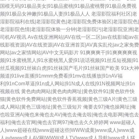
国模无码|91极品美女|91极品蜜桃|91极品蜜桃臀|91极品免费视
频|91极品女神嫩|91极品人妻|91极品人人
老湿影院福利社区|老
湿影院福利在线|老湿影院黄色|老湿影院免费体验区|老湿影院色|
老湿影院色情|老湿影院体验一分钟|老湿影院污|老湿影院亚洲|老
司机AV视讯
Av在线亚洲网站|AV在线一区二区|av在线影城|av在
线影视资源|AV在线资源|AV在亚洲首页|AV真实乱伦|av之家免费
网站|av之家情网站|AV中文无码影片
91爽爽爽干|91爽爽爽爽视
频|91水蜜桃黑人|91水蜜桃黑人爱|91说话视频|91丝瓜短视频|91
丝瓜视频|91丝袜白虎|91丝袜国产毛片|91丝袜国产欧美
91k大神
频道|91live直播|91mmm免费看|91mv在线播放|91nAV福
利|91nCom草逼|91n成人网站|91N成人在线|91N视频网址|91n
视频在线
黄色肉肉网站|黄色肉肉网址|黄色软件91|黄色软件快
猫|黄色软件免费网站|黄色软件香蕉视频|黄色三级A片|黄色三级
成人网站|黄色三级地址|黄色三级短片
俺要去97|俺也操网址|俺
也啦亚洲A|俺也来俺也去AV|俺也去俺去啦|俺也去电影网|俺也去
福利|俺也去官网|俺也去官网97|俺也去久久婷婷网
www超碰人
人|www超碰在线|www超碰这些|WWW成黄|www成人|www成
人av|www成人AV网|WWW成人TV|www成人导航|www成人猛