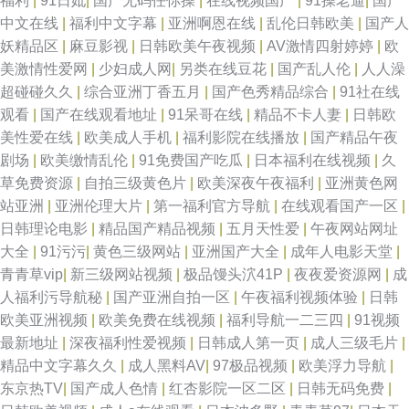
福利
|
91日妣
|
国产无码任你操
|
在线视频国产
|
91操老逼
|
国产
中文在线
|
福利中文字幕
|
亚洲啊恩在线
|
乱伦日韩欧美
|
国产人
妖精品区
|
麻豆影视
|
日韩欧美午夜视频
|
AV激情四射婷婷
|
欧
美激情性爱网
|
少妇成人网
|
另类在线豆花
|
国产乱人伦
|
人人澡
超碰碰久久
|
综合亚洲丁香五月
|
国产色秀精品综合
|
91社在线
观看
|
国产在线观看地址
|
91呆哥在线
|
精品不卡人妻
|
日韩欧
美性爱在线
|
欧美成人手机
|
福利影院在线播放
|
国产精品午夜
剧场
|
欧美缴情乱伦
|
91免费国产吃瓜
|
日本福利在线视频
|
久
草免费资源
|
自拍三级黄色片
|
欧美深夜午夜福利
|
亚洲黄色网
站亚洲
|
亚洲伦理大片
|
第一福利官方导航
|
在线观看国产一区
|
日韩理论电影
|
精品国产精品视频
|
五月天性爱
|
午夜网站网址
大全
|
91污污
|
黄色三级网站
|
亚洲国产大全
|
成年人电影天堂
|
青青草vip
|
新三级网站视频
|
极品馒头泬41P
|
夜夜爱资源网
|
成
人福利污导航秘
|
国产亚洲自拍一区
|
午夜福利视频体验
|
日韩
欧美亚洲视频
|
欧美免费在线视频
|
福利导航一二三四
|
91视频
最新地址
|
深夜福利性爱视频
|
日韩成人第一页
|
成人三级毛片
|
精品中文字幕久久
|
成人黑料AV
|
97极品视频
|
欧美浮力导航
|
东京热TV
|
国产成人色情
|
红杏影院一区二区
|
日韩无码免费
|