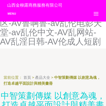
AV撸大师影院-AV撸撸成人
山西金柳露商務服務有限公司
五月天-av撸撸色-av撸撸社
MENU
区-AV鲁啊鲁-av乱伦电影天
堂-av乱伦中文-AV乱网站-
AV乱淫日韩-AV伦成人短剧
當前位置：
首頁
>
產品大全
>
中智策劃傳媒 以創意為魂，
打造卓越平面設計與精美畫冊
中智策劃傳媒 以創意為魂，
打造卓越平面設計與精美畫