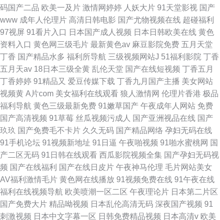
码国产二品
欧美一及片
激情网婷婷
人妖大片
91天堂影视
国产
www
成年人伦理片
高清日韩电影
国产尤物视频在线
超碰福利
97视屏
91看片入口
日本国产成人视频
日本日韩欧美在线
黄色
资料入口
黄色网三级毛片
最新黄色av
麻豆影院免费
五月天堂
丁香
国产精品水多
福利所导航
三级视频网站J
51福利影院
丁香
五月天av
18日本三级全黄
乱伦天堂
国产在线短视频
丁香五月
丁香婷婷
91精品又
爱豆传媒下载
丁香九月国产主播
美女网站
视频黄
A片com
美女福利在线观看
狼人激情网
伦理片香港
极品
福利导航
黄色三级最新免费
91嫩草国产
午夜成年人网站
免费
国产高清视频
91草莓
丝瓜视频污成人
国产亚洲视品在线
国产
玖玖
国产免费毛不卡片
久久无码
国产精品网络
孕妇无码在线
91手机论坛
91视频新地址
91日逼
午夜啪视频
91啪水蜜桃网
国
产二区无码
91日韩在线观看
西瓜影院视频全集
国产孕妇无码视
频
国产在线福利
国产在线日皮片
午夜神马伦理
毛片网站美女
AV福利激情毛片
黄色网在线播放
91视频免费在线
91午夜在线
福利在线视频导航
欧美喷潮一区二区
午夜理论片
日本第二片区
国产免费大片
精品呦视频
日本乱伦高清无码
深夜国产视频
91
刺激视频
日本中文字幕一区
日韩免费精品视频
日本高清v
欧美