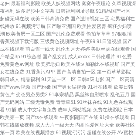
老妇
最新福利影院
欧美人妖视频网站
窝窝午夜理论
久草视频深
夜福利
波多野步中文字幕
日韩福利网址导航
91精品国产社区
超碰无码在线
欧美日韩高清免费
国产激情视频三区
宅男福利在
线播放
91视频污导航
国产啪亚洲国
欧美性爱密臀
疯狂少妇喷
潮
欧美肏屄一区二区
国产乱伦免费观看
偷拍草草草
97狠狠插
香蕉视频下载污版
三级黄色视频网址
午夜99
91日逼视频
国产
成在线观看
萌白酱一线天
乱伦五月天婷婷
美腿丝袜在线观看
国
产精品3p
91综合碰
国产乱女乱
成人xxxxx
日韩伦理片
91色爱
免费黄色av网址
欧美肥老妇
欧美在线tv
加勒比在线视屏
国产美
女在线免费
91香蕉污APP
国产高清自拍一区
第一页草草影院
韩日成人
精品福利
91天堂一区二区
日韩a级电影
国产二区高清
国产www视频
国产粉嫩
国产男女猛视频
91社在线看
欧美日韩
黄色片
变态另态另类2
91李宗精品
黑丝袜自慰喷水
乱伦五月
国
产无码网站
三级无毒免费
青青草51
91丝袜在线
91九色在线观
看
91插
成人中文字幕免费
成年人网站视频
免费在线影院
日本
欧美第一页
国产ts在线观看
午夜影院国产在线
91操在线观看
日
韩在线播放视频
成人大片一级天天
内射性爱网址大全
欧美社区
第一页
欧美在线视频播放
91视频污污污
超碰在线公开
AV蜜桃