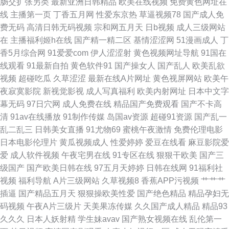
肠交扩张另类
最新亚洲日韩精品
欧美在线视频
免费黄色网址在
瑟com 五月涩涩婷婷 性爱网男人的天堂 91精品老司机 肏屄福利 国产精品人
线
主播第一页
丁香五月网
性爱东京热
草逼视频78
国产成人免
费无码
高清日韩无码视频
宗和网五月天
日b视频
成人三级网站
人操 久草韩日WWW 免费黄色三级片 欧美日韩二区 日比打炮 三级黄色毛片
在
主播福利姬h在线
国产精一精二区
基情涩涩网
51漫画成人
丁
香5月综合网
91爱爱com
伊人涩涩射
黄色视频网址导航
91国在
国内 婷婷在线超碰 91精选变态直播 a片网站ww 东方av影院 国产精品欧美性
线观看
91最新自拍
黄色软件91
国产操女人
国产乱人
欧美乱欲
视频
超碰吃瓜
久草涩涩
最新在线A片网址
黄色视屏网站
欧美午
爱 后入影院 久久金品视频 欧美性爱原创第一页 日韩精品国伦在线播放 天堂
夜寂寞影院
新视觉影视
成人写真福利
欧美内射网址
日本中文字
幕无码
97日穴网
成人免费在线
精品国产免费观看
国产不卡高
男人操 九九热精品国产视频 欧美性爱91 午夜福利电源 91超碰在线九色 91
清
91av在线播放
91制作传媒
岛国av资源
超碰91资源
国产乱一
乱二乱三
日韩美女直播
91尤物69
蜜桃午夜激情
免费伦理电影
看片成人版 91视频合集 91夜剧场 国产精品49 久草福利在线视频了 色色福
日本电影伦理片
黄瓜视频成人
性爱婷婷
爱豆在线看
麻豆影院爱
爱
成人软件视频
午夜宅男在线
91专区在线
狠狠干欧美
国产三
利视频 影音先锋AV草莓 91九色系列 91视频网站在线观看免费 成人免费超碰
级国产
国产欧美日韩在线
97五月天婷婷
日韩在线网
91福利社
视频
福利导航
A片三级网站
久草视频8
香蕉APP污视频
艹艹艹
在线 国内精品久久高潮 男人天堂视頻 色日韩在线 91pron视频在线 91入囗
插逼
国产精品五月天
狠狠操欧美性爱
国产绝色精品
精品孕妇无
码视频
午夜A片三级片
天美果冻传媒
久久国产成人精品
精品93
91原创探花 啊v在线视频 国产在线激情五月天 久久精品青 欧美免费网18 日
久久久
日本人妖射精
学生妹avav
国产熟女视频在线
乱伦第一