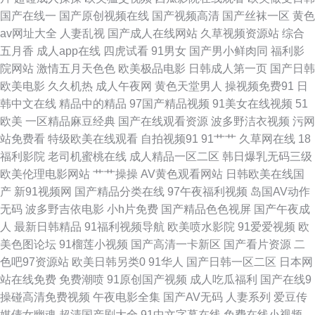
国产在线一
国产原创视频在线
国产视频高清
国产丝袜一区
黄色
av网址大全
人妻乱视
国产成人在线网站
久草视频资源站
综合
韩中字 日韩旡套 日韩无码 日韩无码高清一区 日韩日韩日韩日韩日 午夜福利
五月香
成人app在线
四虎试看
91男女
国产男小鲜肉同
福利影
院网站
激情五月天色色
欧美极品电影
日韩成人第一页
国产日韩
A片 午夜男女 婷婷五月天深爱 五月天婷婷色色 五月美眉被操 亚洲天堂综合
欧美电影
久久机热
成人午夜网
黄色天堂男人
操视频免费91
日
韩中文在线
精品中的精品
97国产精品视频
91美女在线视频
51
激情 影音先锋AV最新电影 一区二区不卡国产网站 91干逼电影 91看片看 91
欧美
一区精品麻豆经典
国产在线观看资源
波多野洁衣视频
污网
站免费看
特级欧美在线观看
自拍视频91
91艹艹
久草网在线
18
看黄 91国产精品熟女在线 91福利社在线观看 91视频在线网站观看 91网址
福利影院
老司机蜜桃在线
成人精品一区二区
韩日爆乳无码三级
欧美伦理电影网站
艹艹操操
AV黄色观看网站
日韩欧美在线国
黄w 91在线白丝 www俺去也 99国产视频 草莓视频入口 成人午夜在线 超碰
产
新91视频网
国产精品分类在线
97午夜福利视频
岛国AV动作
无码
波多野吉依电影
小h片免费
国产精品色色视屏
国产午夜成
精品野泽手机在线 成人尤物在线 高清成人三级网址 国产福利av网 福利a在
人
最新日韩精品
91福利视频导航
欧美喷水影院
91爱爱视频
欧
美色图论坛
91榴莲小视频
国产高清一卡新区
国产看片资源
二
线 东京热三级片 成人精品大片在线看 超碰97网 俺来干综合网 WWW色网 A
色吧97资源站
欧美日韩另类0
91华人
国产日韩一区二区
日本网
站在线免费
免费潮喷
91原创国产视频
成人吃瓜福利
国产在线9
片黄色视屏 国产三级国产精品自产 精品国产91久久 久久可香 玖玖99影院 久
操碰高清免费视频
午夜电影全集
国产AV无码
人妻系列
爱豆传
媒倩女幽魂
超清国产剧大全
91中文字幕在线
免费在线小视频