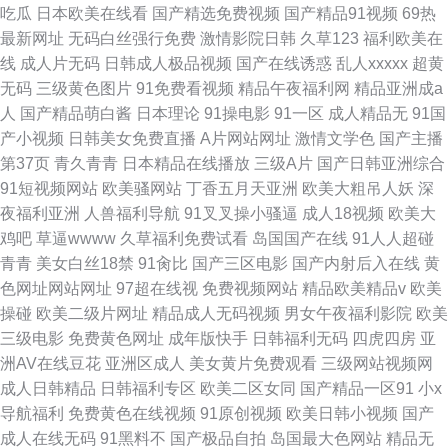
吃瓜
日本欧美在线看
国产精选免费视频
国产精品91视频
69热
最新网址
无码白丝强行免费
激情影院日韩
久草123
福利欧美在
线
成人片无码
日韩成人极品视频
国产在线诱惑
乱人xxxxx
超黄
无码
三级黄色图片
91免费看视频
精品午夜福利网
精品亚洲成a
人
国产精品萌白酱
日本理论
91操电影
91一区
成人精品无
91国
产小视频
日韩美女免费直播
A片网站网址
激情文学色
国产主播
第37页
青久青青
日本精品在线播放
三级A片
国产日韩亚洲综合
91短视频网站
欧美骚网站
丁香五月天亚洲
欧美大粗吊人妖
深
夜福利亚洲
人兽福利导航
91叉叉操小骚逼
成人18视频
欧美大
鸡吧
草逼wwww
久草福利免费试看
岛国国产在线
91人人超碰
青青
美女白丝18禁
91肏比
国产三区电影
国产内射后入在线
黄
色网址网站网址
97超在线视
免费视频网站
精品欧美精品v
欧美
操碰
欧美二级片网址
精品成人无码视频
男女午夜福利影院
欧美
三级电影
免费黄色网址
成年版快手
日韩福利无码
四虎四房
亚
洲AV在线豆花
亚洲区成人
美女黄片免费观看
三级网站视频网
成人日韩精品
日韩福利专区
欧美二区女同
国产精品一区91
小x
导航福利
免费黄色在线视频
91原创视频
欧美日韩小视频
国产
成人在线无码
91黑料不
国产极品自拍
岛国最大色网站
精品无