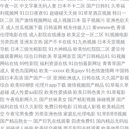
午夜一区
中文字幕无码人妻
日本不卡二区
国产日韩91
久草福
利视频网
91日日夜夜91
超碰碰天天操
91草草酒店视频
韩日一
2p 伊人92 91av赵恩静 影音先锋五月天婷婷 夜夜福利导航 午夜精品人妻第
区二区
国产激情视频网站
成人视频日本
茄子视频污
亚洲色欲天
天
成人丝瓜视频下载
日韩逼网
精东传媒入口
黄wwww色
香港
一页 影音先锋AV自拍 1024手机片91 最新国产91视频最 69国际映画网址 91
伦理电影在线
成人影院在线播放
欧美足交一区二区
91视频电影
另类四虎
亚洲东京热
国产不卡在线
91九色视频
日本天堂视频
豆花不卡 91大神桃色 91成人在线免费视频 91黄色视频免费网站 91人妻爽
导航
日本三级光棍影院
91大神精品
欧美怡红院院二区
爱豆传
媒观看网站
综合日韩欧美
草逼网首页
国产日韩精品91
91视频
91视频精品视频 91看片网页版 91九色福利导航 91高清视频网站 91啦中文
网站在线
69性影院
福利资源在线
91自拍最新网址
青青草国产
成人
黄色岛国网站
欧美一xxxxx
欧美gayv
91色情激情网
中国韩
在线播放 91人妻超碰 91祝频下 91视频网址入囗 91无探 91最新视频在线观
国日本高清
国产国产一区
亚洲欧洲成人
日韩在线
久久国产影视
综合
欧美69潮喷
伦理片app下载
激情视频国产精品
91草莓久草
看 97久草色播 91在线视频免费观看者 大香蕉大香蕉蜜 成人中出色色 国产不
超碰
成人性爱aa影院
欧美性爱插插
欧美日韩色黄片
91草莓影
院
午夜电影网久久
国产丝袜美女
国产精彩视频
操碰视屏
国产
卡操逼 东京热三级片 国产α自怕 精品国产一级久久 久草福利视频 九一操人
福利在线
91久久影院
免费日韩电影
日韩成人影视
欧美精品性
交
午夜宅男免费
另类亚洲色情
家庭乱伦理电影
91草B草B视频
黑人性爱亚洲wwww 免费国产视频 欧美日韩国产综合 麻豆精品原创Av 久久
国产精品熟女一
国产巨乳在线观看
四虎免费91
国内精品无码短
片
超碰成人操操
欧美猛交视频
西瓜影院在线观看
欧美做受日韩
国产熟女精品 欧韩www在线观看 青草婷婷五月天 欧美网网 欧美性交在线 日