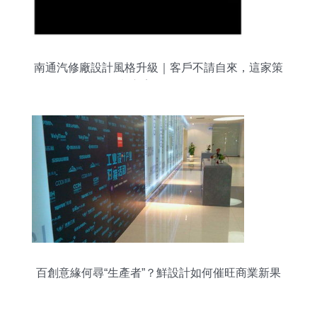
南通汽修廠設計風格升級｜客戶不請自來，這家策
劃方案有多絕？
百創意緣何尋“生產者”？鮮設計如何催旺商業新果