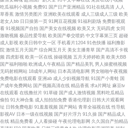
久素人网 久久人人草97 久草资源日韩精品 九九综合 精品久久aⅰ 91福利导航
吃瓜福利小视频
免费91
国产日产亚洲精品
91社在线高清
人人
草香蕉
激情另类图片
亚洲欧美在线观看
成人三级成人三级
欧美
大全 91麻豆视屏 亚洲天堂综合激情 国产精品自产久久 韩欧美日久 后入黑丝
老女人bb
日日操第一页
91网豆花视频
91福利剧场
免费影视观
看
91视频国产自拍
国产美女在线视频
欧美又大
无码四虎
女同
在线播放 精品国产成人麻豆 黄色a片男人天堂 麻豆国产作爱91 日本ts人妖自
激吻视频
极品性爱导航
欧美国产拳交喷奶
中文字幕第三页
超碰
成人影视
欧美日韩中文一区
手机看片1204
91色快播
福利撸影
慰 日韩无码高清无码不卡 日韩无螥 色网址大全亚洲天堂 色四虎影院 四虎精
院
激情五月天国产
综合网五月天
美女主播青草
国产高清不卡视
频
四虎影视
欧美一区在线
操碰视频
五月天婷婷欧美
欧美大BB
品久久精品 探花视频网站 1024在线毛片 91色惰网 91亲99 91人妻人人妻人
国产福利啪啪
欧洲成人午夜精品
国产精品美乳
男人操蜜桃视频
无码射精网站
18成年人网站
日本高清电影网
男女啪啪午夜视频
人 91人妻喷水视频 91视频在线观 91视频免费的 阿V不卡 九色91在线 日韩
免费电影在线观看
亚洲ab
成人少妇视频导航
91国产小青蛙
国
产成年免费网站
国产视频高清在线
精品香蕉
求a片网址
麻豆tv
亚洲精品中文字幕 伊人AV影院在线观看 91超碰成人导航 91巨乳 91色情影
在线观看
在线撸丝片
91草碰
国产成人激情视频
黑料吃瓜精品
偷拍
91大神合集
成人拍拍拍免费
香港伦理剧
日韩大片观看网
院 91视频人口 91视频韩国限制级中文 91探花黑丝在线 91网址大全 福利姬
址
日韩免费电影
91羞羞视频
国产网站
青草全福视在线
性导航
影视AV
日本一级在线视频
国产好片浮力
91久操
国产精品成人
91网站 韩美精品一区二区 黄色ww视频91 免费三级阿片V一二三 欧美一卡二
在线
精品免费看
人人看操碰
午夜伦理电影网
久久国自产拍精品