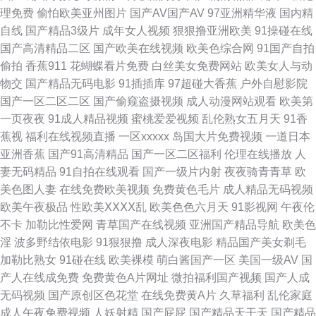
理免费
偷怕欧美亚州图片
国产AV国产AV
97亚洲精华液
国内精
自线
国产精品3级片
成年女人视频
狠狠撸亚洲欧美
91操碰在线
本永久 丝袜肏屄 av91 三级视频网址 91啦在线 欧美美妖做爱TS 91人人 日本
国产高清精品二区
国产欧美在线视频
欧美色综合网
91国产自拍
偷拍
香蕉911
花蝴蝶看片免费
白丝美女免费网站
欧美女人与动
天堂网 91传媒蜜桃传媒 在线不卡av小电影 91爱豆美女视频 伦理片日本 成
物交
国产精品无码电影
91插插库
97超碰大香蕉
户外自慰影院
国产一区二区二区
国产偷窥盗摄视频
成人动漫网站观看
欧美第
全影院热门电视剧 深爱激情网校园春色 导航99亚洲 色婷婷激情综合 91高清
一页夜夜
91成人精品视频
蜜桃爱爱视频
乱伦熟女五月天
91香
蕉视
福利在线视频直播
一区xxxxx
岛国大片免费视频
一道日本
在线免费观看视频 欧美精品系列 91视频91 久草福利资源在玷 91茄子看片
亚洲香蕉
国产91高清精品
国产一区二区福利
伦理在线播放
人
妻无码精品
91自拍在线观看
国产一级片内射
夜夜骑青青草
欧
国精99产品视频 先锋资源吧在线9 国产黑料AV网 亚州综合影院 不卡的国产
美色图人妻
在线免费欧美视频
免费黄色毛片
成人精品无码视频
欧美午夜极品
性欧美ⅩⅩⅩⅩ乱
欧美色色六月天
91影视网
午夜伦
AV 日韩福利精品网站 AV福利在线导航 人人色人人乐 91性生活视频 久久肏
不卡
加勒比性爱网
青草国产在线视频
亚洲国产精品导航
欧美色
淫
波多野结依电影
91狠狠撸
成人深夜电影
精品国产美女剃毛
屄视频呢 91久久香蕉国产 久久午夜剧场 91蜜桃臀 九九99蜜桃视频 无码久
加勒比熟女
91碰在线
欧美裸模
萌白酱国产一区
美国一级AV
国
产人在线成免费
免费黄色A片网址
微拍福利国产视频
国产人成
久网 豆花A黑料导航 色宅午夜 99九九视屏 91色淫网 日产国产欧美精美视频
无码视频
国产原创区色花堂
在线免费黄A片
久草福利
乱伦家庭
成人午夜免费视频
人妖射精
国产屁屁
国产精品天干天
国产精品
豆花直播视频网站 91seav 久槽影院 1024桃色 超碰在线国产人人 无码人妻