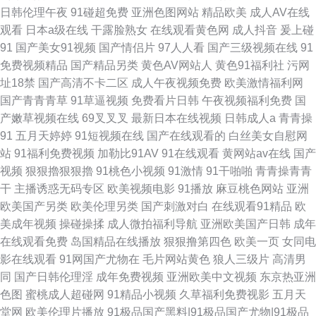
日韩伦理午夜
91碰超免费
亚洲色图网站
精品欧美
成人AV在线
观看
日本a级在线
干露脸熟女
在线观看黄色网
成人抖音
爰上碰
91
国产美女91视频
国产情侣片
97人人看
国产三级视频在线
91
免费视频精品
国产精品另类
黄色AV网站人
黄色91福利社
污网
址18禁
国产高清不卡二区
成人午夜视频免费
欧美激情福利网
国产青青青草
91草逼视频
免费看片日韩
午夜视频福利免费
国
产嫩草视频在线
69叉叉叉
最新日本在线视频
日韩成人a
青青操
91
五月天婷婷
91短视频在线
国产在线观看的
白丝美女自慰网
站
91福利免费视频
加勒比91AV
91在线观看
黄网站av在线
国产
视频
狠狠擼狠狠擼
91桃色小视频
91激情
91干啪啪
青青操青青
干
主播诱惑无码专区
欧美视频电影
91播放
麻豆桃色网站
亚洲
欧美国产另类
欧美伦理另类
国产刺激对白
在线观看91精品
欧
美成年视频
操碰操揉
成人微拍福利导航
亚洲欧美国产日韩
成年
在线观看免费
岛国精品在线播放
狠狠撸第四色
欧美一页
女同电
影在线观看
91网国产尤物在
毛片网站黄色
狼人三级片
高清男
同
国产日韩伦理淫
成年免费视频
亚洲欧美中文视频
东京热亚洲
色图
蜜桃成人超碰网
91精品小视频
久草福利免费视影
五月天
堂网
欧美伦理片播放
91极品国产黑料|91极品国产尤物|91极品