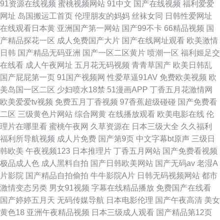
91资源在线视频
蜜桃视频网站
91中文
国产在线视频
福利爱爱
网址
岛国搬运工首页
伦理朋友的妈妈
丝袜女同
日韩性爱网址
在线观看日本黄
亚洲国产第一网站
国产99不卡
66精品视频
国
产精品探花一区
成人免费国产大片
国产在线网址观看
欧美激情
日韩
国产精品无码亚洲
国产一区二区黄片
喷潮一区
福利姬足交
在线看
成人午夜网址
五月花无码视频
青青草国产
欧美日韩乱
国产屁屁第一页
91国产视频网
性爱草逼91AV
免费欧美视频
欧
美岛国一区二区
少妇喷水18禁
51漫画APP
丁香五月花激情网
欧美爱爱tv视频
免费五月丁香视频
97香蕉超级碰碰
国产免费看
二区
三级黄色片网站
综合网黄
在线播放观看
欧美电影在线
伦
理片在哪里看
蜜桃午夜网
久草资源在
日本三级大全
久久福利
福利所导航视频
成人片免费
国产第9页
中文字幕bt原声
三级日
韩欧美
午夜视频123
日本推理片
丁香五月网站
国产免费看视频
极品成人色
成人黑料自拍
国产日韩欧美网站
国产无码av
老湿A
片影院
国产精品自拍偷拍
牛牛影院A片
日韩无码视频网站
都市
激情变态另类
男女91视频
字幕在线精品播放
免费国产在线看
国产婷婷五月天
无码传媒导航
日本电影伦理
国产午夜高清
美女
黄色18
亚洲午夜精品视频
日本三级成人观看
国产精品第12页