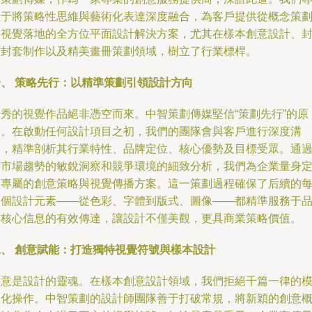
注于將策略性思維與藝術化表達深度融合，為客戶提供從概念策
到視覺落地的全方位平面設計解決方案，尤其在樣本創意設計、
面封套制作以及精美畫冊策劃領域，樹立了行業標桿。
一、 策略先行：以精準策劃引領設計方向
優秀的視覺作品絕非憑空而來。中智策劃傳媒堅信“策劃先行”的原
則。在啟動任何設計項目之初，我們的團隊會與客戶進行深度溝
通，精準剖析其行業特性、品牌定位、核心優勢及目標受眾。通
對市場趨勢的敏銳洞察和競爭環境的細致分析，我們為企業量身
制專屬的創意策略與視覺傳播方案。這一策劃過程確保了后續的
一個設計元素——從色彩、字體到版式、圖像——都精準服務于
牌核心信息的有效傳達，讓設計不僅美觀，更具商業策略價值。
二、 創意賦能：打造獨特視覺符號與樣本設計
創意是設計的靈魂。在樣本創意設計領域，我們拒絕千篇一律的
板化操作。中智策劃的設計師團隊善于打破常規，將新穎的創意